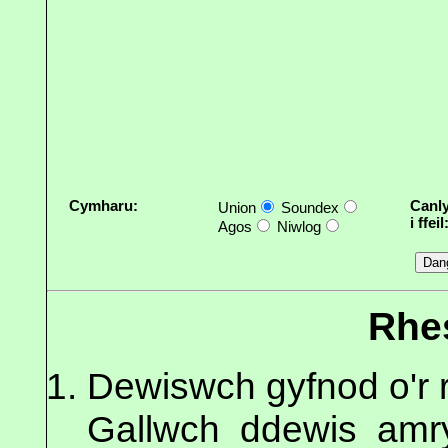
Cymharu:
Canl
Union
Soundex
i ffeil
Agos
Niwlog
Rhes
Dewiswch gyfnod o'r r
Gallwch ddewis amr