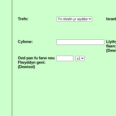
Trefn:
Isran
Cyfenw:
Llyth
flaen
(Dewi
Oed pan fu farw neu
Flwyddyn geni:
(Dewisol)