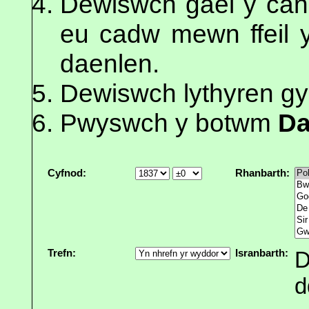
Dewiswch gael y canl
eu cadw mewn ffeil y
daenlen.
Dewiswch lythyren gy
Pwyswch y botwm
Da
Cyfnod:
Rhanbarth:
Trefn:
Isranbarth:
D
d