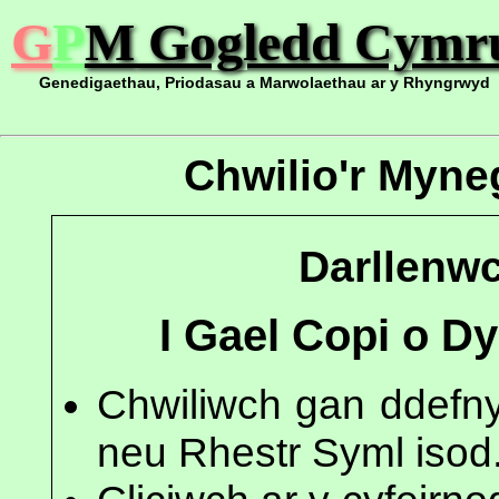
G
P
M
Gogledd Cymr
Genedigaethau, Priodasau a Marwolaethau ar y Rhyngrwyd
Chwilio'r Myn
Darllenwc
I Gael Copi o D
Chwiliwch gan ddefny
neu Rhestr Syml isod