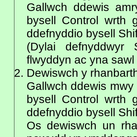
Gallwch ddewis amr
bysell Control wrth 
ddefnyddio bysell Shif
(Dylai defnyddwyr 
flwyddyn ac yna sawl
Dewiswch y rhanbarth(
Gallwch ddewis mwy n
bysell Control wrth 
ddefnyddio bysell Shif
Os dewiswch un rhan