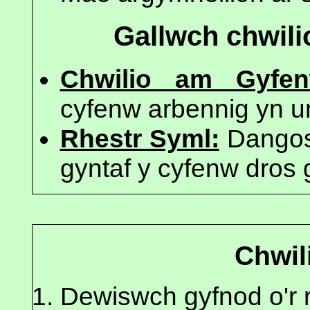
Gallwch chwili
Chwilio am Gyfen
cyfenw arbennig yn u
Rhestr Syml:
Dangos 
gyntaf y cyfenw dros 
Chwil
Dewiswch gyfnod o'r r