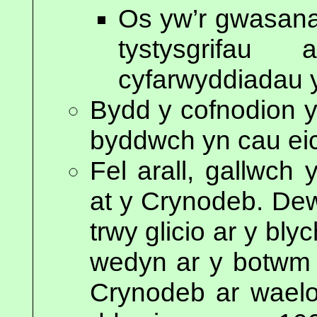
Os yw’r gwasana
tystysgrifau
cyfarwyddiadau 
Bydd y cofnodion y
byddwch yn cau eic
Fel arall, gallwc
at y Crynodeb. De
trwy glicio ar y bly
wedyn ar y botwm
Crynodeb ar waelo