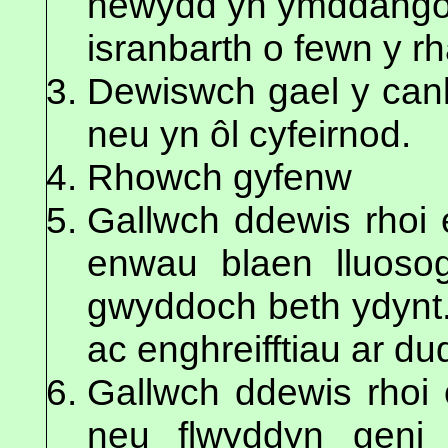
newydd yn ymddangos 
isranbarth o fewn y r
Dewiswch gael y canl
neu yn ôl cyfeirnod.
Rhowch gyfenw
Gallwch ddewis rhoi 
enwau blaen lluoso
gwyddoch beth ydynt.
ac enghreifftiau ar du
Gallwch ddewis rhoi o
neu flwyddyn geni 