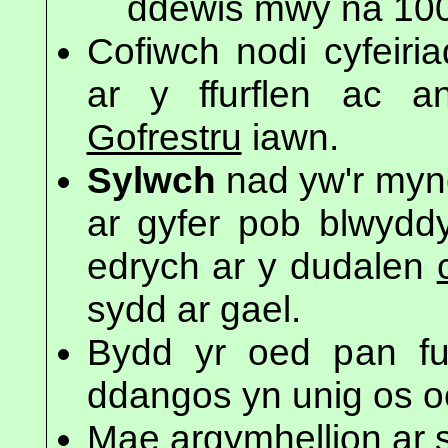
ddewis mwy na 100 
Cofiwch nodi cyfeiri
ar y ffurflen ac a
Gofrestru
iawn.
Sylwch
nad yw'r my
ar gyfer pob blwyddy
edrych ar y dudalen
sydd ar gael.
Bydd yr oed pan fu'
ddangos yn unig os oe
Mae argymhellion ar s