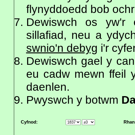
flynyddoedd bob ochr 
Dewiswch os yw'r c
sillafiad, neu a ydy
swnio'n debyg
i'r cyf
Dewiswch gael y canl
eu cadw mewn ffeil y
daenlen.
Pwyswch y botwm
Da
Cyfnod:
Rhan