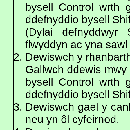
bysell Control wrth 
ddefnyddio bysell Shif
(Dylai defnyddwyr 
flwyddyn ac yna sawl
Dewiswch y rhanbarth(
Gallwch ddewis mwy n
bysell Control wrth 
ddefnyddio bysell Shif
Dewiswch gael y canl
neu yn ôl cyfeirnod.