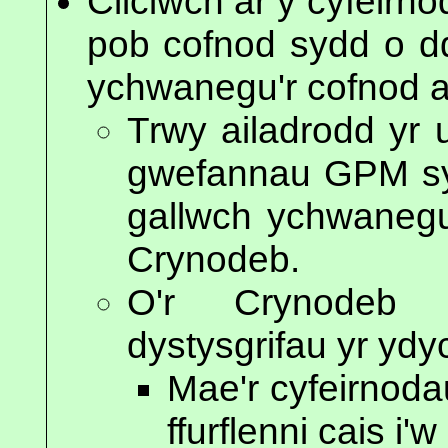
Cliciwch ar y cyfeirn
pob cofnod sydd o dd
ychwanegu'r cofnod a
Trwy ailadrodd yr 
gwefannau GPM sy
gallwch ychwanegu
Crynodeb.
O'r Crynodeb 
dystysgrifau yr yd
Mae'r cyfeirnoda
ffurflenni cais i'w