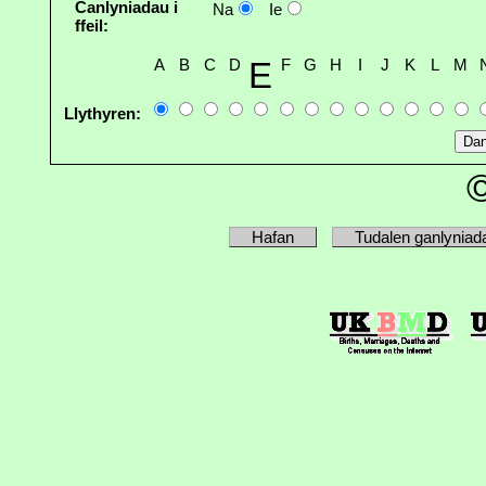
Canlyniadau i
Na
Ie
ffeil:
A
B
C
D
E
F
G
H
I
J
K
L
M
Llythyren:
Hafan
Tudalen ganlyniad