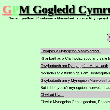
G
P
M
Gogledd Cymr
Genedigaethau, Priodasau a Marwolaethau ar y Rhyngrwyd
Cwmpas y Mynegeion Marwolaethau.
Rhanbarthau a Chyfnodau sydd ar y safle h
Gwybodaeth am Dystysgrifau Marwolaeth
Nodiadau ar y ffurflen gais am Dystysgrifa
Gwybodaeth am y Mynegeion Marwolaeth
Sut i ddefnyddio'r mynegeion marwolaethau
Chwiliad Uwch
Chwilio Mynegeion Genedigaethau, Prioda