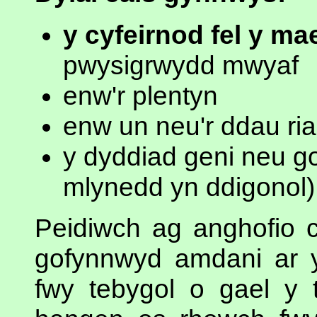
y cyfeirnod fel y m
pwysigrwydd mwyaf
enw'r plentyn
enw un neu'r ddau ri
y dyddiad geni neu g
mlynedd yn ddigonol)
Peidiwch ag anghofio 
gofynnwyd amdani ar y
fwy tebygol o gael y 