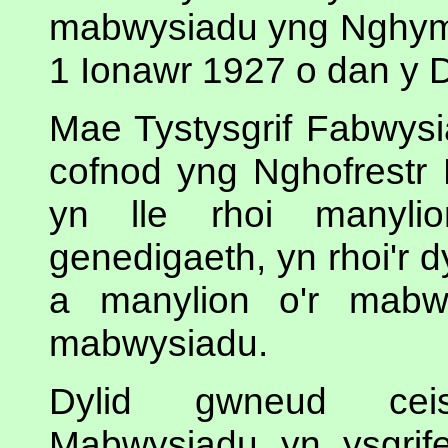
mabwysiadu yng Nghymr
1 Ionawr 1927 o dan y
Mae Tystysgrif Fabwysia
cofnod yng Nghofrestr
yn lle rhoi manylio
genedigaeth, yn rhoi'r 
a manylion o'r mabw
mabwysiadu.
Dylid gwneud ceis
Mabwysiadu yn ysgrife