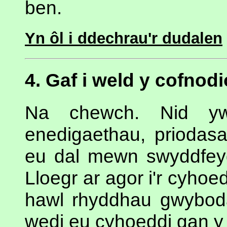
ben.
Yn ôl i ddechrau'r dudalen
4. Gaf i weld y cofnod
Na chewch. Nid yw 
enedigaethau, priodas
eu dal mewn swyddfey
Lloegr ar agor i'r cyhoed
hawl rhyddhau gwybodae
wedi eu cyhoeddi gan y 