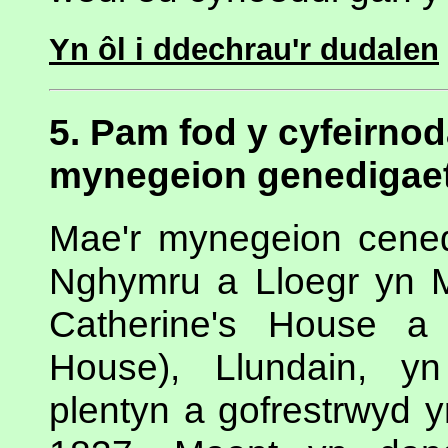
Yn ôl i ddechrau'r dudalen
5. Pam fod y cyfeirnod
mynegeion genedigaet
Mae'r mynegeion cened
Nghymru a Lloegr yn M
Catherine's House a
House), Llundain, y
plentyn a gofrestrwyd 