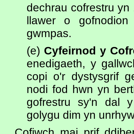
dechrau cofrestru yn
llawer o gofnodio
gwmpas.
(e)
Cyfeirnod y Cof
enedigaeth, y gallwc
copi o'r dystysgrif 
nodi fod hwn yn bert
gofrestru sy'n dal 
golygu dim yn unrhyw 
Cofiwch mai prif ddib