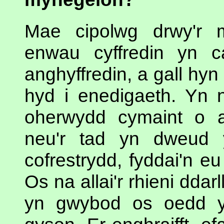
Mae cipolwg drwy'r 
enwau cyffredin yn c
anghyffredin, a gall hy
hyd i enedigaeth. Yn n
oherwydd cymaint o an
neu'r tad yn dweud 
cofrestrydd, fyddai'n eu
Os na allai'r rhieni ddar
yn gwybod os oedd yr