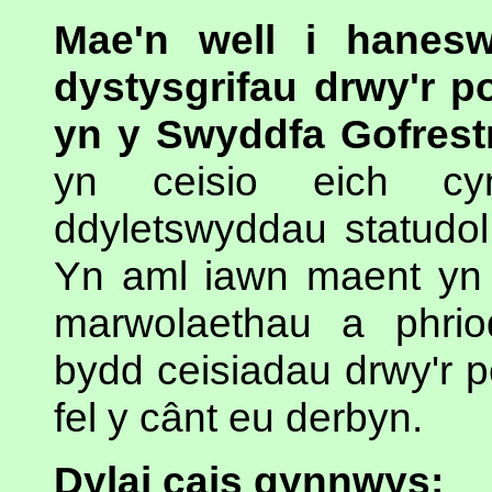
Mae'n well i hanes
dystysgrifau drwy'r p
yn y Swyddfa Gofrest
yn ceisio eich cy
ddyletswyddau statudol
Yn aml iawn maent yn 
marwolaethau a phrio
bydd ceisiadau drwy'r p
fel y cânt eu derbyn.
Dylai cais gynnwys: