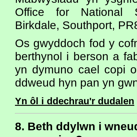
Office for National 
Birkdale, Southport, P
Os gwyddoch fod y cof
berthynol i berson a f
yn dymuno cael copi o'
ddweud hyn pan yn gwn
Yn ôl i ddechrau'r dudalen
8. Beth ddylwn i wneud