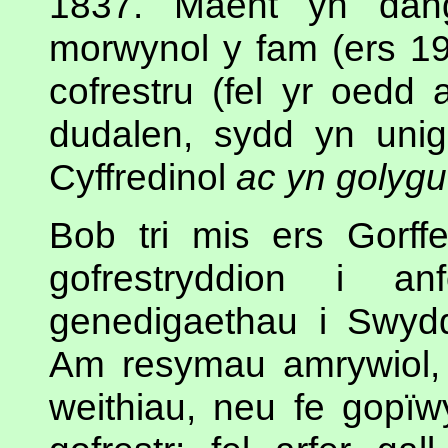
1837. Maent yn dang
morwynol y fam (ers 19
cofrestru (fel yr oedd a
dudalen, sydd yn unig
Cyffredinol
ac yn golygu 
Bob tri mis ers Gorff
gofrestryddion i an
genedigaethau i Swyddf
Am resymau amrywiol,
weithiau, neu fe gopïw