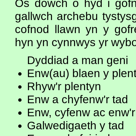
Os dowch o hyd i gofn
gallwch archebu tystysg
cofnod llawn yn y gofre
hyn yn cynnwys yr wybo
Dyddiad a man geni
Enw(au) blaen y plen
Rhyw'r plentyn
Enw a chyfenw'r tad
Enw, cyfenw ac enw'r 
Galwedigaeth y tad