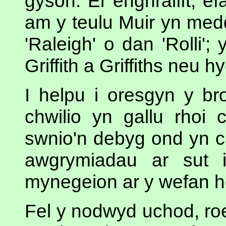
gyson. Er enghraifft, ef
am y teulu Muir yn med
'Raleigh' o dan 'Rolli'
Griffith a Griffiths neu 
I helpu i oresgyn y b
chwilio yn gallu rhoi 
swnio'n debyg ond yn ca
awgrymiadau ar sut i
mynegeion ar y wefan h
Fel y nodwyd uchod, roe