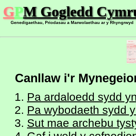
G
P
M
Gogledd Cymr
Genedigaethau, Priodasau a Marwolaethau ar y Rhyngrwyd
Canllaw i'r Mynegei
Pa ardaloedd sydd y
Pa wybodaeth sydd y
Sut mae archebu tyst