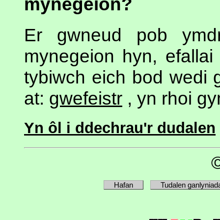
mynegeion?
Er gwneud pob ymdre
mynegeion hyn, efallai
tybiwch eich bod wedi 
at:
gwefeistr
, yn rhoi gy
Yn ôl i ddechrau'r dudalen
Hafan
Tudalen ganlyniad