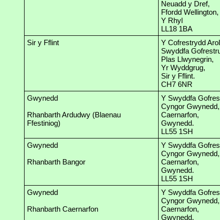
Neuadd y Dref,
Ffordd Wellington,
Y Rhyl
LL18 1BA
Sir y Fflint
Y Cofrestrydd Arol
Swyddfa Gofrestru 
Plas Llwynegrin,
Yr Wyddgrug,
Sir y Fflint.
CH7 6NR
Gwynedd
Y Swyddfa Gofrest
Cyngor Gwynedd,
Rhanbarth Ardudwy (Blaenau
Caernarfon,
Ffestiniog)
Gwynedd.
LL55 1SH
Gwynedd
Y Swyddfa Gofrest
Cyngor Gwynedd,
Rhanbarth Bangor
Caernarfon,
Gwynedd.
LL55 1SH
Gwynedd
Y Swyddfa Gofrest
Cyngor Gwynedd,
Rhanbarth Caernarfon
Caernarfon,
Gwynedd.