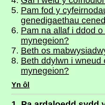
Gaf i weld y cofnodio
Pam fod y cyfeirnoda
genedigaethau cened
Pam na allaf i ddod o
mynegeion?
Beth os mabwysiadwy
Beth ddylwn i wneud o
mynegeion?
Yn ôl
1. Pa ardaloedd sydd