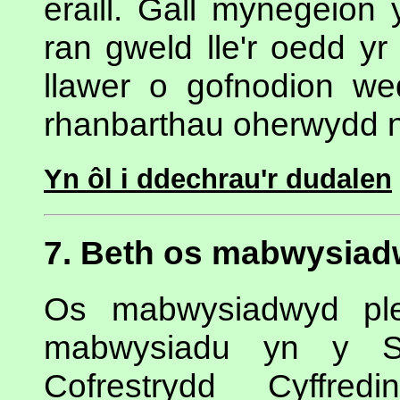
eraill. Gall mynegeion
ran gweld lle'r oedd yr
llawer o gofnodion 
rhanbarthau oherwydd ne
Yn ôl i ddechrau'r dudalen
7. Beth os mabwysiad
Os mabwysiadwyd plen
mabwysiadu yn y Sw
Cofrestrydd Cyffred