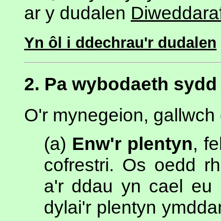
ar y dudalen
Diweddara
Yn ôl i ddechrau'r dudalen
2. Pa wybodaeth sydd
O'r mynegeion, gallwch
(a)
Enw'r plentyn
, f
cofrestri. Os oedd rh
a'r ddau yn cael eu 
dylai'r plentyn ymdd