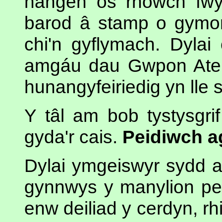
hangen os rhowch fw
barod â stamp o gymorth
chi'n gyflymach. Dylai 
amgáu dau Gwpon Ateb
hunangyfeiriedig yn lle 
Y tâl am bob tystysgri
gyda'r cais.
Peidiwch a
Dylai ymgeiswyr sydd 
gynnwys y manylion per
enw deiliad y cerdyn, rh