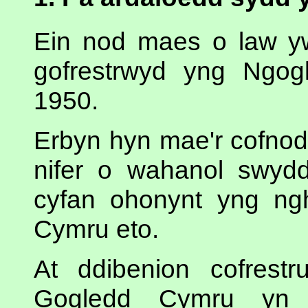
Ein nod maes o law y
gofrestrwyd yng Ngo
1950.
Erbyn hyn mae'r cofnod
nifer o wahanol swydd
cyfan ohonynt yng n
Cymru eto.
At ddibenion cofrest
Gogledd Cymru yn