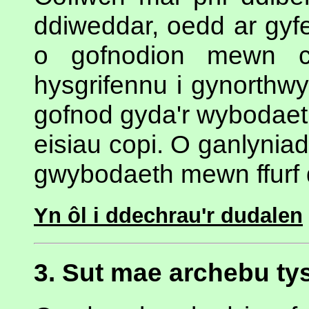
ddiweddar, oedd ar gyfe
o gofnodion mewn co
hysgrifennu i gynorthwy
gofnod gyda'r wybodaet
eisiau copi. O ganlynia
gwybodaeth mewn ffurf d
Yn ôl i ddechrau'r dudalen
3. Sut mae archebu ty