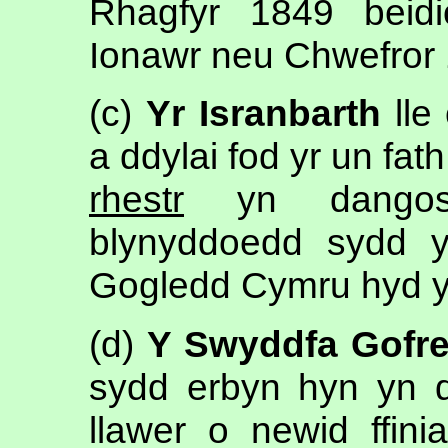
Rhagfyr 1849 beidi
Ionawr neu Chwefror 1
(c)
Yr Isranbarth
lle
a ddylai fod yr un fat
rhestr
yn dangos 
blynyddoedd sydd 
Gogledd Cymru hyd 
(d)
Y Swyddfa Gofre
sydd erbyn hyn yn d
llawer o newid ffin