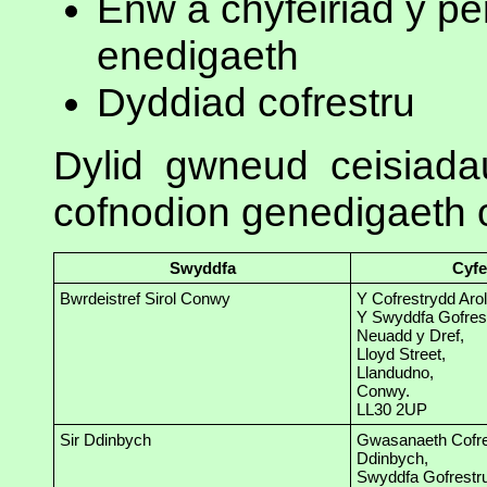
Enw a chyfeiriad y per
enedigaeth
Dyddiad cofrestru
Dylid gwneud ceisiada
cofnodion genedigaeth 
Swyddfa
Cyfe
Bwrdeistref Sirol Conwy
Y Cofrestrydd Arol
Y Swyddfa Gofrest
Neuadd y Dref,
Lloyd Street,
Llandudno,
Conwy.
LL30 2UP
Sir Ddinbych
Gwasanaeth Cofre
Ddinbych,
Swyddfa Gofrestru