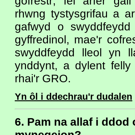
gofrestr; fel arfer ga
rhwng tystysgrifau a a
gafwyd o swyddfeydd c
gyffredinol, mae'r cofr
swyddfeydd lleol yn l
ynddynt, a dylent fell
rhai'r GRO.
Yn ôl i ddechrau'r dudalen
6. Pam na allaf i ddod
mynegeion?