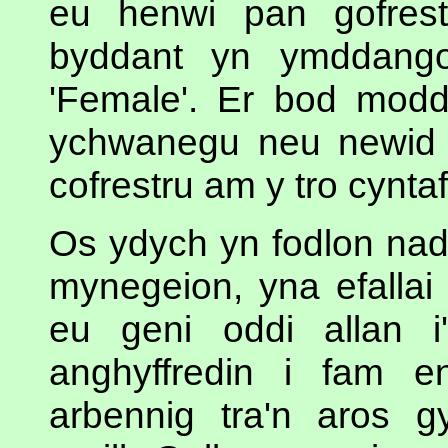
eu henwi pan gofres
byddant yn ymddango
'Female'. Er bod modd
ychwanegu neu newid e
cofrestru am y tro cynta
Os ydych yn fodlon na
mynegeion, yna efallai 
eu geni oddi allan i
anghyffredin i fam en
arbennig tra'n aros g