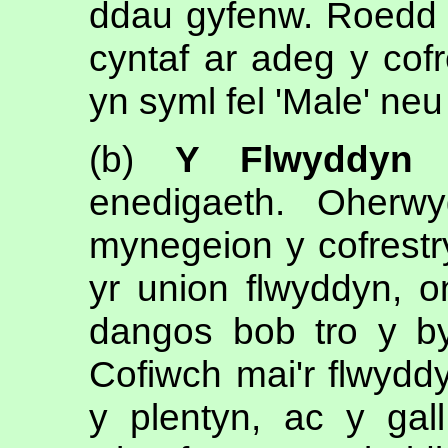
ddau gyfenw. Roedd 
cyntaf ar adeg y cofr
yn syml fel 'Male' neu
(b)
Y Flwyddyn
p
enedigaeth. Oherw
mynegeion y cofrest
yr union flwyddyn, 
dangos bob tro y 
Cofiwch mai'r flwydd
y plentyn, ac y ga