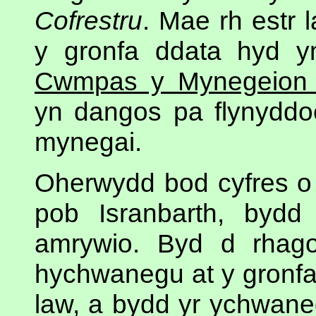
Cofrestru
. Mae rh estr 
y gronfa ddata hyd y
Cwmpas y Mynegeion 
yn dangos pa flynyddo
mynegai.
Oherwydd bod cyfres o 
pob Isranbarth, byd
amrywio. Byd d rhag
hychwanegu at y gronfa
law, a bydd yr ychwane